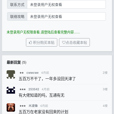
联系方式
未登录用户无权查看
联络攻略
未登录用户无权查看
未登录用户无权限查看,请登陆后查看完整内容......
积分购买本贴
点击收藏本帖
最新回复
(
5
)
4月前
2
楼
cwwcwe
⭐⭐
五百万不干了，一年多没回天津了
4月前
3
楼
253542
⭐⭐⭐
有大佬知道的吗，互通有无
4月前
4
楼
木凌锋
⭐⭐⭐
五百万在老家没有回来的计划