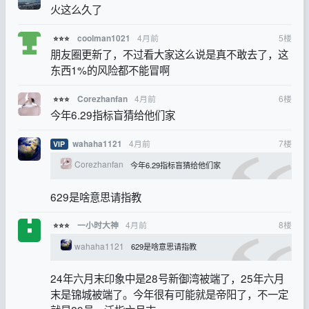
火这么久了
4月前
5
楼
coolman1021
⭐⭐⭐
朋友圈更新了，不过看大家这么说是真不敢去了，这
东西1%的风险都不能冒啊
4月前
6
楼
Corezhanfan
⭐⭐⭐
今年6.29指标盲猜给他们家
4月前
7
楼
wahaha1121
VIP
Corezhanfan
今年6.29指标盲猜给他们家
629是啥意思请指教
4月前
8
楼
一小时大神
⭐⭐⭐
wahaha1121
629是啥意思请指教
24年六月末印象中是28号新御湾被端了，25年六月
末是锦城被端了。今年很有可能就是帝阳了，不一定