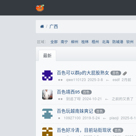
广西
区域：
全部
南宁
柳州
桂林
梧州
北海
防城港
钦州
最新
百色可以群p的大屁股熟女
百色
qwe110123
2025-3-8
←
esdf
2月前
⭐⭐
百色靖西95
百色
别追了呀
2024-10-21
←
之前的又丢了
⭐⭐
百色玩越南妹爽记
百色
10927100
2019-5-24
←
piaoji
2025-6-
⭐
百色好冷清，目前站街现状
百色