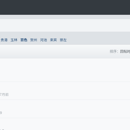
贵港
玉林
贺州
河池
来宾
崇左
百色
排序：
回帖
7月前
19