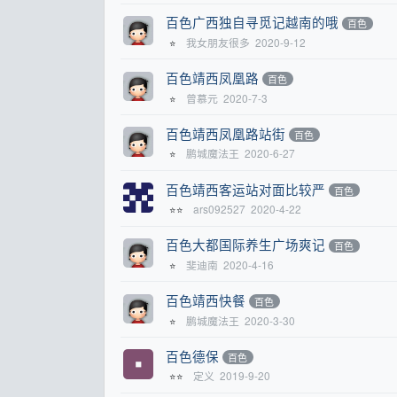
百色广西独自寻觅记越南的哦
百色
我女朋友很多
2020-9-12
⭐
百色靖西凤凰路
百色
曾慕元
2020-7-3
⭐
百色靖西凤凰路站街
百色
鹏城魔法王
2020-6-27
⭐
百色靖西客运站对面比较严
百色
ars092527
2020-4-22
⭐⭐
百色大都国际养生广场爽记
百色
斐迪南
2020-4-16
⭐
百色靖西快餐
百色
鹏城魔法王
2020-3-30
⭐
百色德保
百色
定义
2019-9-20
⭐⭐