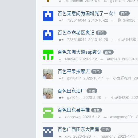
milannesta
2025-4-9
←
gx104lin
2025-
⭐
百色无意间为国增光了一次！
百色
723616044
2013-10-22
←
刚收拾928
⭐⭐
百色革命老区爽记
百色
723616044
2013-10-20
←
小龙虾吃鸡
⭐⭐
百色东洲大道sap爽记
百色
486948
2023-9-12
←
486948
2023-9-1
⭐
百色平果按摩店
百色
gx104lin
2022-10-17
←
小龙虾吃鸡
20
⭐⭐
百色田东油厂
百色
gx104lin
2023-2-28
←
小龙虾吃鸡
202
⭐⭐
百色田东县手推
百色
xiaopswg
2023-6-12
←
wangyang001
2
⭐
百色广西田东大西南
百色
xixu
2023-3-20
←
huangnv
2023-4-11
⭐