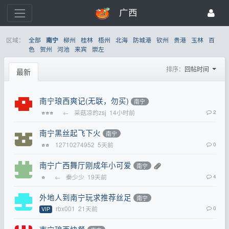
广西
区域：
全部
柳州
桂林
梧州
北海
防城港
钦州
贵港
玉林
百
南宁
色
贺州
河池
来宾
崇左
排序：
回帖时间
最新
南宁琅西爽记(无联，勿买)
南宁
←
采菇凉的zsj
14小时前
2
⭐⭐⭐
南宁黑丝起飞下火
南宁
12710274952
5天前
0
⭐⭐
南宁广西舞厅刚成年小可爱
南宁
←
秦少少
19天前
4
⭐
外地人到南宁玩求推荐丝足
南宁
rbx001
21天前
0
VIP