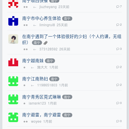
南宁琅西快餐
南宁
←
jiuzheyang
23天前
7
⭐⭐
南宁市中心养生体验
南宁
←
limingrui8
25天前
2
⭐⭐
在南宁遇到了一个体验很好的少妇（个人约课，无组
织）
南宁
←
373128592
26天前
3
⭐⭐
南宁越南妹
南宁
←
施大大
1月前
2
⭐
南宁江南熟妇
南宁
←
1198651803
1月前
2
⭐
南宁青秀区莞式琳琳
南宁
iamsnk123
1月前
0
⭐
南宁避雷，南宁避雷
南宁
woyee
1月前
0
⭐⭐