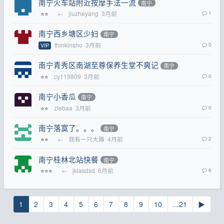
南宁火车站附近按摩手法一流
南宁
←
jiuzheyang
3月前
1
⭐⭐
南宁西乡塘区少妇
南宁
thinkinsho
3月前
0
VIP
南宁青秀区南湖至尊保养生堂不爽记
南宁
cy119809
3月前
0
⭐⭐
南宁小香瓜
南宁
zlebaa
3月前
0
⭐⭐
南宁落寞了。。。
南宁
←
我有一只大雕
4月前
2
⭐⭐
南宁桂林北站快餐
南宁
←
jklasdsd
6月前
6
⭐⭐⭐
1
2
3
4
5
6
7
8
9
10
...21
▶