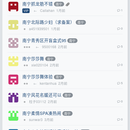
南宁抓龙筋不错
南宁
←
Callahan
1月前
1
VIP
南宁北际路少妇（求备案）
南宁
a451939501
1月前
0
⭐
南宁青秀区开盲盒式95
南宁
←
9500168
2月前
5
⭐⭐⭐
南宁莎莎舞
南宁
xie020104
2月前
0
⭐⭐
南宁莎莎舞体验
南宁
←
kentanhua
2月前
5
⭐⭐
南宁风花名媛还可以
南宁
柱子03112
2月前
0
⭐
南宁柔情SPA凑热闹
南宁
sunwar3
3月前
0
⭐