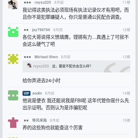
8月前
11
楼
royxu320
⭐⭐⭐
我记得这类执法必须现场有执法记录仪才有用吧，而
且你不是犯罪嫌疑人，你只是普通公民配合调查。
8月前
12
楼
jay798766
⭐⭐
各位大哥说得义愤填膺，铿锵有力…真遇上了可就不
会这么硬气了吧
8月前
13
楼
Michael Shen
⭐⭐⭐
royxu320
这，要是不配合会怎么样？
给你弄进去24小时
8月前
14
楼
aodin
VIP
他说是便衣 我还能说我是FBI呢 这年代管你是什么先
出示证明。否则认为是诈骗犯呢
8月前
15
楼
等风来路
⭐⭐
养的这些狗也就能查这个厉害