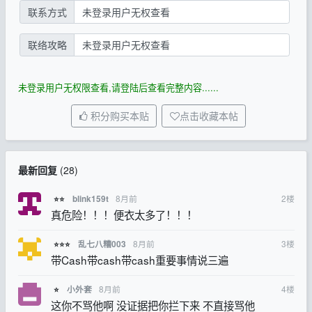
联系方式
未登录用户无权查看
联络攻略
未登录用户无权查看
未登录用户无权限查看,请登陆后查看完整内容......
积分购买本贴
点击收藏本帖
最新回复
(
28
)
8月前
2
楼
blink159t
⭐⭐
真危险！！！便衣太多了！！！
8月前
3
楼
乱七八糟003
⭐⭐⭐
带Cash带cash带cash重要事情说三遍
8月前
4
楼
小外套
⭐
这你不骂他啊 没证据把你拦下来 不直接骂他