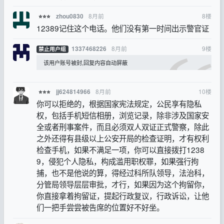
8月前
8
楼
zhou0830
⭐⭐⭐
12389记住这个电话。他们没有第一时间出示警官证
8月前
9
楼
1337468226
禁止用户组
该用户账号被封,回复内容自动屏蔽
8月前
10
楼
jj624814966
⭐⭐⭐
你可以拒绝的，根据国家宪法规定，公民享有隐私
权，包括手机短信相册，浏览记录，除非涉及国家安
全或者刑事案件，而且必须双人双证正式警察，除此
之外还得有县级以上公安开局的检查证明，才有权利
检查手机，如果不满足一项，你可以直接拨打1238
9，侵犯个人隐私，构成滥用职权罪，如果强行拘
捕，也不是他说的算，得经过科所队领导，法治科，
分管局领导层层审批，才行，如果因为这个拘留你，
你直接拿着拘留证，提起行政复议，行政诉讼，让他
们一把手尝尝被告席的位置好不好坐。