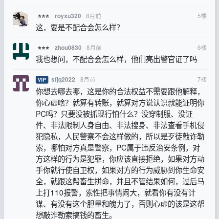
8月前
5
楼
royxu320
⭐⭐⭐
这，要是不配合会怎么样？
8月前
6
楼
zhou0830
⭐⭐⭐
我也想问，不配合会怎么样，他们亮出警官证了吗
8月前
7
楼
sfjq2022
VIP
你想去哪去哪，这是你的合法权益不需要跟他解释，
你心虚啥？就算有转账，就算对方说认识就能证明你
PC吗？只要没被抓现行怕什么？没穿制服、没证
件、非法限制人身自由、非法搜身、非法查看手机侵
犯隐私，人民警察不会这样做的，所以是歹徒敲诈勒
索，哪怕对方真是警察，PC属于违反治安条例，对
方这样的行为是犯罪，你应该直接拒绝，如果对方动
手你就行使自卫权，如果对方的行为威胁到你生命安
全，就跟这帮畜生拼命，并且不管结果如何，过后马
上打110报警，索性把事情闹大，就看你有没有计
谋、有没有这个胆量和魄力了，否则心虚的该是这帮
想敲诈勒索搞钱的畜生。