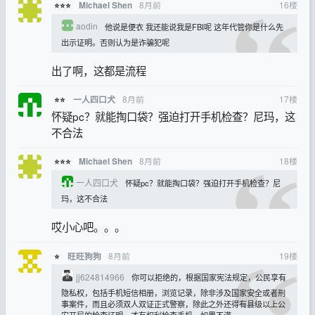
8月前
16
楼
Michael Shen
⭐⭐⭐
aodin
他说是便衣 我还能说我是FBI呢 这年代管你是什么先
出示证明。否则认为是诈骗犯呢
出了啊，这都是流程
8月前
17
楼
一人四口犬
⭐⭐
怀疑pc？就能掏口袋？强迫打开手机检查？尼玛，这
不合法
8月前
18
楼
Michael Shen
⭐⭐⭐
一人四口犬
怀疑pc？就能掏口袋？强迫打开手机检查？尼
玛，这不合法
哎小心吧。。。
8月前
19
楼
旺旺狗狗
⭐
jj624814966
你可以拒绝的，根据国家宪法规定，公民享有
隐私权，包括手机短信相册，浏览记录，除非涉及国家安全或者刑
事案件，而且必须双人双证正式警察，除此之外还得有县级以上公