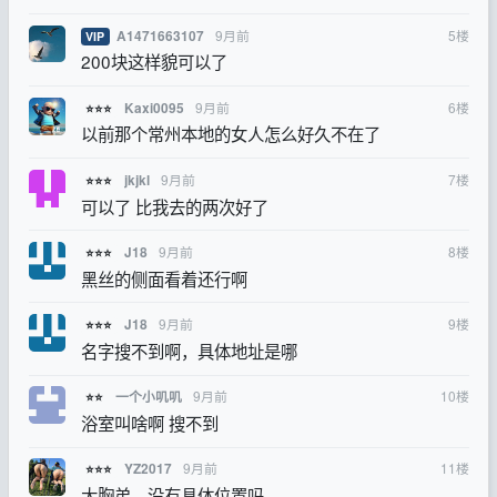
9月前
5
楼
A1471663107
VIP
200块这样貌可以了
9月前
6
楼
Kaxi0095
⭐⭐⭐
以前那个常州本地的女人怎么好久不在了
9月前
7
楼
jkjkl
⭐⭐⭐
可以了 比我去的两次好了
9月前
8
楼
J18
⭐⭐⭐
黑丝的侧面看着还行啊
9月前
9
楼
J18
⭐⭐⭐
名字搜不到啊，具体地址是哪
9月前
10
楼
一个小叽叽
⭐⭐
浴室叫啥啊 搜不到
9月前
11
楼
YZ2017
⭐⭐⭐
大胸弟，没有具体位置吗