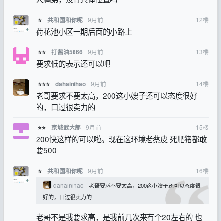
9月前
12
楼
共和国和你呢
⭐
荷花池小区一期后面的小路上
9月前
13
楼
打酱油5666
⭐⭐
要求低的表示还可以吧
9月前
14
楼
dahainihao
⭐⭐⭐
老哥要求不要太高，200这小嫂子还可以态度很好
的，口过很卖力的
9月前
15
楼
京城武大郎
⭐⭐
200快这样的可以啦。现在这环境老蔡皮 死肥猪都敢
要500
9月前
16
楼
共和国和你呢
⭐
dahainihao
老哥要求不要太高，200这小嫂子还可以态度很
好的，口过很卖力的
老哥不是我要求高，是我前几次来有个20左右的 也