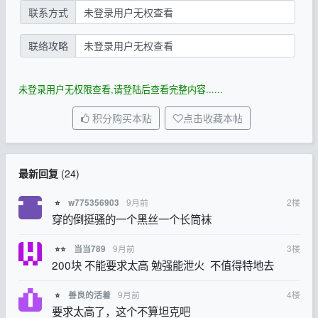
联系方式
未登录用户无权查看
联络攻略
未登录用户无权查看
未登录用户无权限查看,请登陆后查看完整内容......
积分购买本贴
点击收藏本帖
最新回复
(
24
)
9月前
2
楼
w775356903
⭐
穿的倒挺骚的一个黑丝一个长筒袜
9月前
3
楼
当当789
⭐⭐
200块 不能要求太高 勉强能泄火 不值得特地去
9月前
4
楼
善良的活着
⭐
要求太高了，这个不算坦克吧