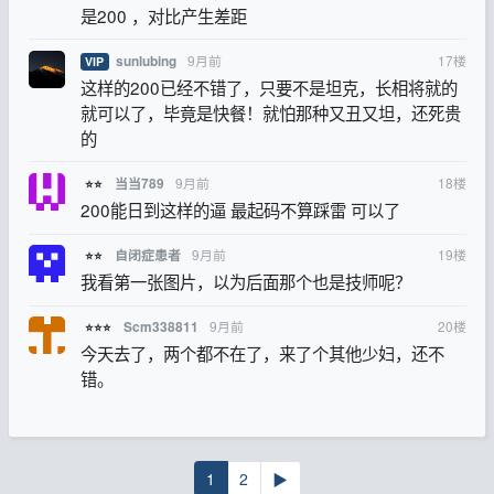
是200 ，对比产生差距
9月前
17
楼
sunlubing
VIP
这样的200已经不错了，只要不是坦克，长相将就的
就可以了，毕竟是快餐！就怕那种又丑又坦，还死贵
的
9月前
18
楼
当当789
⭐⭐
200能日到这样的逼 最起码不算踩雷 可以了
9月前
19
楼
自闭症患者
⭐⭐
我看第一张图片，以为后面那个也是技师呢？
9月前
20
楼
Scm338811
⭐⭐⭐
今天去了，两个都不在了，来了个其他少妇，还不
错。
1
2
▶