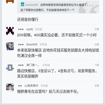
xiaobai98
这种快餐我觉得就最便宜档位泻火最值了。。。
选了带服务也是敷衍，不如留着钱再体验下一个
还得是你懂行
9月前
5
楼
xpdfj
⭐⭐⭐
200就够。400属实没必要，还不如做花式一个小时
9月前
6
楼
Siwa999
⭐⭐⭐
本来就是快餐店 这地你花钱买服务就跟去大排档加钱
吃满汉全席一样
9月前
7
楼
津门第一、
⭐⭐⭐
路边快餐店，3张足以了，4张有点亏，说是带服务，
其实就是糊弄
9月前
8
楼
心疡库莱尔
⭐⭐
微胖黄毛在店里吗？前几天过去她不在。