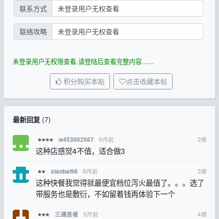
联系方式
未登录用户无权查看
联络攻略
未登录用户无权查看
未登录用户无权限查看,请登陆后查看完整内容......
积分购买本贴
点击收藏本帖
最新回复
(
7
)
9月前
2
楼
w453002567
⭐⭐⭐⭐
这种店感觉4不值，适合做3
9月前
3
楼
xiaobai98
⭐⭐
这种快餐我觉得就最便宜档位泻火最值了。。。选了
带服务也是敷衍，不如留着钱再体验下一个
9月前
4
楼
三通圣者
⭐⭐⭐