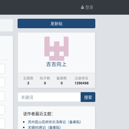
登录
发新帖
吉吉向上
主题数
帖子数
备案数
注册排名
2
0
0
1296498
搜索
该作者最近主题：
苏州昆山花桥欢乐汤爽记（备案贴）
无锡95爽记（备案贴）