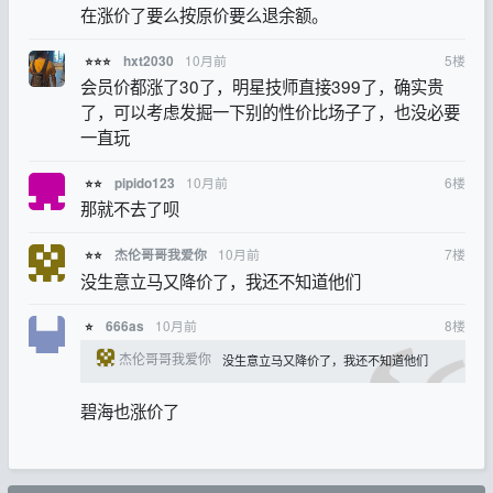
在涨价了要么按原价要么退余额。
10月前
5
楼
hxt2030
⭐⭐⭐
会员价都涨了30了，明星技师直接399了，确实贵
了，可以考虑发掘一下别的性价比场子了，也没必要
一直玩
10月前
6
楼
pipido123
⭐⭐
那就不去了呗
10月前
7
楼
杰伦哥哥我爱你
⭐⭐
没生意立马又降价了，我还不知道他们
10月前
8
楼
666as
⭐
杰伦哥哥我爱你
没生意立马又降价了，我还不知道他们
碧海也涨价了