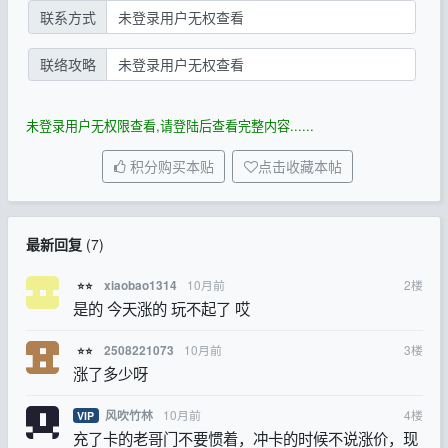
联系方式
未登录用户无权查看
联络攻略
未登录用户无权查看
未登录用户无权限查看,请登陆后查看完整内容......
积分购买本贴
点击收藏本帖
最新回复
(
7
)
10月前
2
楼
xiaobao1314
⭐⭐
是的 今天涨的 玩不起了 哎
10月前
3
楼
2508221073
⭐⭐
涨了多少呀
10月前
4
楼
风吹竹林
VIP
充了卡的老哥门不要惯着，冲卡的时候不说涨价，现