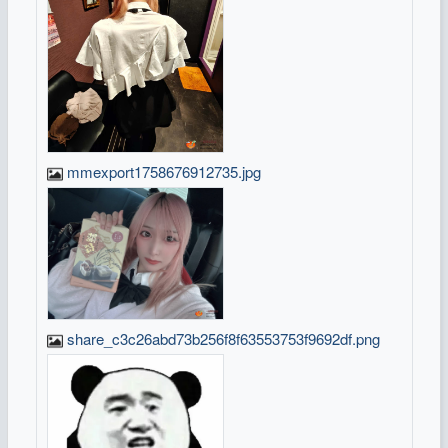
mmexport1758676912735.jpg
share_c3c26abd73b256f8f63553753f9692df.png