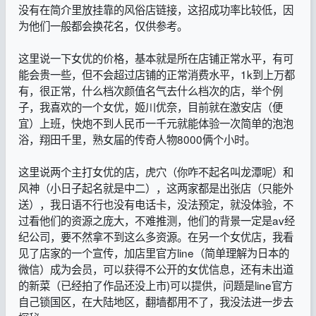
没有在简介里放挂靠的风俗店链接，这招成功率比较低，因
为他们一般都会换花名，仅供参考。
这里说一下女优的价格，基本就是所在店铺正常水平，有可
能会贵一些，但不会超过店铺的正常消费水平，1k到上万都
有，很正常，什么档次颜值名气去什么档次的店，举个例
子，我喜欢的一个女优，姬川优奈，目前就在激安店（便
宜）上班，快炮不到人民币一千元就能体验一次简单的泡泡
浴，翔田千里，熟女届的传奇人物8000俩个小时。
这里说两个主打女优的店，虎穴（你咋不起名叫龙潭呢）和
风神（小日子起名就是中二），这两家都是出张店（只能外
送），我日语不行也没有电话卡，没法预定，就没体验，不
过看他们的资源之庞大，不难推测，他们的背景一定是av经
纪公司，要不然拿不到这么多资源。在另一个女优店，我看
见了店家的一个宣传，加店里官方line（简单理解为日本的
微信）成为会员，可以获得不公开的女优信息，还有未出道
的新菜（已经拍了作品还没上市)可以提供，问题是line官方
自己锁国区，在大陆地区，翻墙都用不了，我没法进一步去