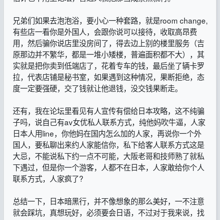
兄弟们如果去泡泡浴，要小心一种套路，就是room change,
有些店一看你是外国人，会跟你说可以接待，收取高昂费
用，然后骗你说店里没房间了，得去边上别的楼里服务（吉
原那边并不繁华，都是一堆小矮楼，普遍面积都不大），其
实就是把你卖到低端店了，花着专车的钱，最后坐了辆卡罗
拉，代表店铺是秘书室，如果遇到这种情况，果断拒绝，态
度一定要强硬，交了钱就让他退钱，没交钱果断走。
还有，我在论坛里看见有人宣传有偿给日本攻略，这不纯骗
子吗，说自己有av女优私人联系方式，纯他妈吹牛逼，人家
日本人用line，你他妈在国内怎么加的人家，再说你一个外
国人，要私聊出来约人家能信你，私下给客人联系方式这是
大忌，不能说私下约一点不可能，大阪老哥和技师熟了就私
下遇过，但是你一个游客，人都不在日本，人家敢给你个人
联系方式，人家疯了?
总结一下，日本暗黑行，并不像想象的那么美好，一不注意
就会踩坑，真想玩好，必须要会日语，不过对于我来说，找