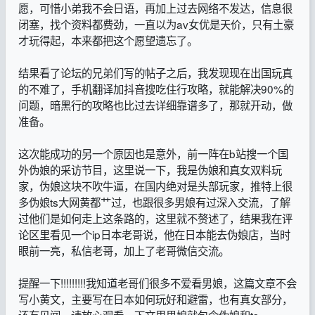
愿，可惜小弟我不会日语，再加上过去网络不发达，信息很
闭塞，找个资料都费劲，一直以为av女优是天价，只有土豪
才玩得起，本来都把这个愿望遗忘了。
结果看了论坛的兄弟们写的帖子之后，我发现现在出国玩真
的不难了，手机翻译加抖音搜吃住行攻略，就能解决90%的
问题，暗黑行的攻略也比过去详细靠谱多了，那就开动，做
准备。
这次能成功的另一个原因也是意外，前一阵在b站搜一个国
外伪娘的采访节目，这里说一下，我是伪娘和真女双料玩
家，伪娘这块不吹牛逼，在国内绝对是头部玩家，推特上很
多伪娘ts大网黄都艹过，也跟很多男娘有过深入交流，了解
过他们是如何走上这条路的，这里就不赘述了，结果我在评
论区里看见一个ip日本老哥说，他在日本能去伪娘店，当时
眼前一亮，私信老哥，加上了老哥微信交流。
提醒一下!!!!!!!!!我知道老哥们很多不爱看男娘，这篇文章不会
写小黄文，主要写在日本如何玩好和避雷，也有真女部分，
还有见闻，请放心观看，下文里男娘就包含伪娘和ts。