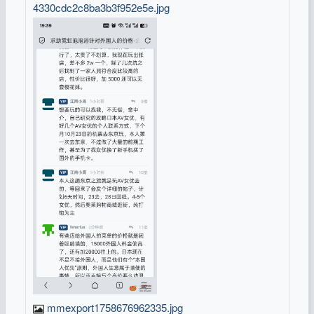
4330cdc2c8ba3b3f952e5e.jpg
mmexport1758676962335.jpg