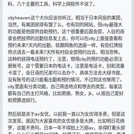
料，几个主要的工具，科学上网软件不说了。
cityheaven这个大伙应该也听过，相当于日本风俗的美团，
当然，有美团就得有饿了么，也有别的网站，但city最强大
的功能是他提供自助预约，这个很重要后面会提，入驻的商
家会把技师的出勤信息发上去，你可以在city上直接查看和
预约未来7天内的出勤，就跟网鱼的选座一样，有些红牌技
师点进去一看未来7天所有时段全部预约出去，相当恐怖，
这种的就得电话预约了，注意，想用city的预约功能必须注
册账号，这个需要日本的电话卡，注意是电话卡，别和流量
卡混了，会日语的兄弟可以去办个，具体方法去大绿书搜，
没有账号的话只能看出勤和预约情况，不过到这也够用了。
city里面有分类功能，自己筛选地点和想去的类型，每家店
都有自己的主打风格，比如男娘，熟女，jk，ol,按自己爱好
和预算选就行。
然后就是关于av女优，以前我一直以为女优得多贵，但是这
次发现，是因为大家喜欢的女优很多是大牌，比如明日花绮
罗，这能不贵吗，日本一年不得拍上万部av，非得盯着头部