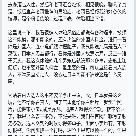
去办酒店入住，然后和老哥汇合吃饭，相见恨晚，聊嗨了真
是。饭后直奔老哥推荐的男娘店，老哥已经帮我约好心仪的
技师，是个粉毛伪娘，过程不表，体验相当不错。
这里说一下，我看很多人体验风俗店都说有各种逼事，技师
这不能摸，那不能亲的，还有离谱的外国人料金，进门一看
你是外国人，连小龟都跟你摆脸子，我只能说纯属是看人下
菜碟，日本人无套都行，看你是外国人故意哄弄，反正一锤
子买卖。我这次体验的几个男娘店就没那么多事，态度上随
便玩，也不要外国人料金，最重要的是，可以直接看真人选
人，不满意直接走人，没去过日本可能不清楚这是什么意
思。
为啥看真人选人这事还要单拿出来说，唉，日本就是这么
坑，他不给你看真人，到了店里他给你看照片，就那个照
片，能把宋小宝p成吴亦凡，选完人就得交全款，就不给退
了，就是这么霸王条款，不服是吧，我们在官网早就写了服
务条款，选人交钱的时候你得签单子，里面小字也有，不服
你报警。你问那换一个行吗，理论上是可以换一个的，但是