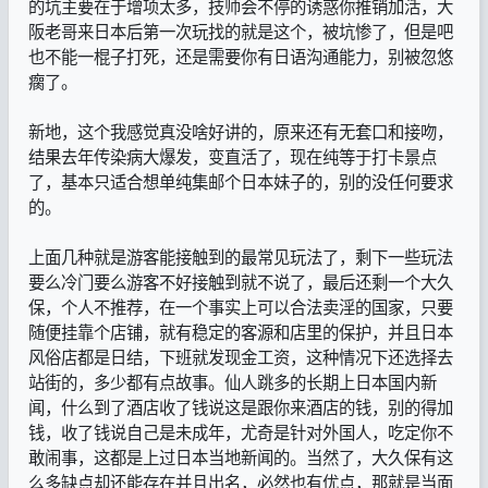
的坑主要在于增项太多，技师会不停的诱惑你推销加活，大
阪老哥来日本后第一次玩找的就是这个，被坑惨了，但是吧
也不能一棍子打死，还是需要你有日语沟通能力，别被忽悠
瘸了。
新地，这个我感觉真没啥好讲的，原来还有无套口和接吻，
结果去年传染病大爆发，变直活了，现在纯等于打卡景点
了，基本只适合想单纯集邮个日本妹子的，别的没任何要求
的。
上面几种就是游客能接触到的最常见玩法了，剩下一些玩法
要么冷门要么游客不好接触到就不说了，最后还剩一个大久
保，个人不推荐，在一个事实上可以合法卖淫的国家，只要
随便挂靠个店铺，就有稳定的客源和店里的保护，并且日本
风俗店都是日结，下班就发现金工资，这种情况下还选择去
站街的，多少都有点故事。仙人跳多的长期上日本国内新
闻，什么到了酒店收了钱说这是跟你来酒店的钱，别的得加
钱，收了钱说自己是未成年，尤奇是针对外国人，吃定你不
敢闹事，这都是上过日本当地新闻的。当然了，大久保有这
么多缺点却还能存在并且出名，必然也有优点，那就是当面