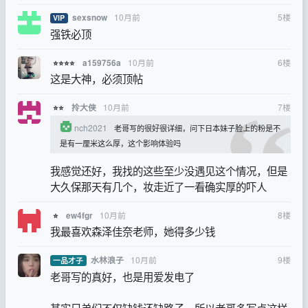
10月前
5
楼
sexsnow
VIP
强铁必顶
10月前
6
楼
a159756a
⭐⭐⭐⭐
这是大神，必须顶帖
10月前
7
楼
拎大侠
⭐⭐
nch2021
老哥写的很好很详细，问下日本妹子脸上的粉是不
是有一厘米这么厚，这个影响体验吗
我感觉还好，我找的这些至少没遇见这个情况，但是
大久保那天有几个，妆走近了一看确实厚的吓人
10月前
8
楼
ew4fgr
⭐
我最喜欢森泽佳奈老师，她得多少钱
10月前
9
楼
水林浪子
一品才子
老哥写的真好，也是用爱发电了
其实兄弟们不仅缺钱还缺路子，所以老哥多写点这样