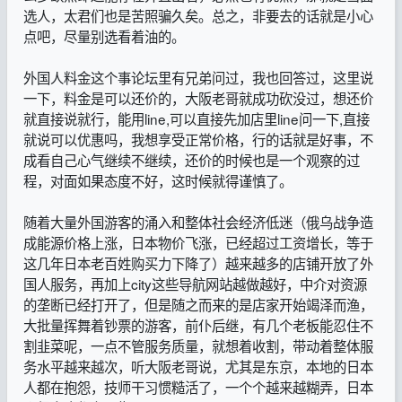
选人，太君们也是苦照骗久矣。总之，非要去的话就是小心
点吧，尽量别选看着油的。
外国人料金这个事论坛里有兄弟问过，我也回答过，这里说
一下，料金是可以还价的，大阪老哥就成功砍没过，想还价
就直接说就行，能用line,可以直接先加店里line问一下,直接
就说可以优惠吗，我想享受正常价格，行的话就是好事，不
成看自己心气继续不继续，还价的时候也是一个观察的过
程，对面如果态度不好，这时候就得谨慎了。
随着大量外国游客的涌入和整体社会经济低迷（俄乌战争造
成能源价格上涨，日本物价飞涨，已经超过工资增长，等于
这几年日本老百姓购买力下降了）越来越多的店铺开放了外
国人服务，再加上city这些导航网站越做越好，中介对资源
的垄断已经打开了，但是随之而来的是店家开始竭泽而渔，
大批量挥舞着钞票的游客，前仆后继，有几个老板能忍住不
割韭菜呢，一点不管服务质量，就想着收割，带动着整体服
务水平越来越次，听大阪老哥说，尤其是东京，本地的日本
人都在抱怨，技师干习惯糙活了，一个个越来越糊弄，日本