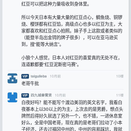
红豆可以把这种力量吸收到身体里。
所以今天日本有大量大量的红豆点心，鲷鱼烧、铜锣
烧、樱饼都有红豆馅，高级点心也多以红豆为主，大
家都喜欢和红豆点心拍照。妹子手上这款或者类似的
（能登半岛出金锷的牌子很多），可以在亚马逊买
到，搜“能等大纳言”。
小狼个人感觉，日本人对红豆的喜爱真的无处不在，
连道歉都要“红豆泥斯密马赛”。
10月前
10
楼
taiguileba
VIP
老哥牛批
10月前
11
楼
四九城秦霄贤
VIP
白夜好吗？能不能写个渡边美羽的英文名字，我看白
夜基本上以30以上的为主，上次去的是男爵，想点头
牌然后得好久就选了另外一个，也不错，一进休息室
好么，全是中国老哥，现在真的是老哥们拉动了小本
子经济，还去过福冈中州的，中州的容易踩坑，我就