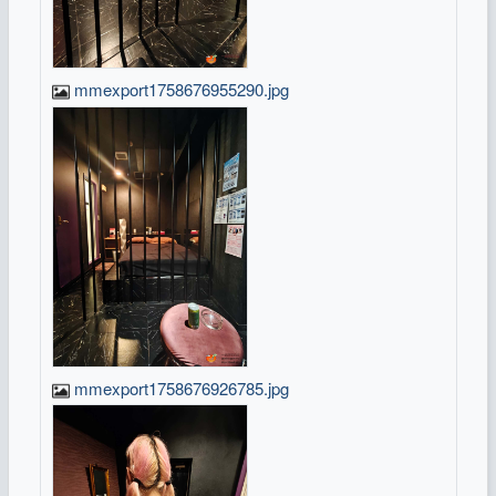
mmexport1758676955290.jpg
mmexport1758676926785.jpg