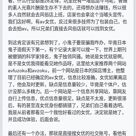
看，什么行业都是28定律，坑里还有一堆底层牛马呢，普通
的素人光靠片酬是生存不下去的，还得想办法赚钱，所以很
多人自然就会去风俗店上班，店家也会拿这个当噱头宣传，
我们店好啊，有av女优，反过来很多技师为了包装自己，也
会去拍av。所以兄弟们直接去风俗店就可以找到女优。
到这肯定该有兄弟想到了，小鬼子要是骗我咋办，毕竟日本
鬼子造假天下第一，有个记录大家可以搜一下，世界上期刊
被撤销的科学家排名，鬼子独领风骚。她说是女优就是啊，
是不是女优我得能看见她作品呀，这里给大家推荐两个网站
avfuzoku和avzoku，前一个网站是日本的探店博主，他整
理了目前已经确定的av女优，信息比较准确，女优如果离店
了，他会及时更新，缺点是信息量较少，毕竟是个体户，估
计没那么多精力。后一个网站是一个信息共享网站，靠网友
自行上传信息，优点信息量很足，缺点是不太准，更新很滞
后，有的甚至连女优身份都搞错了，兄弟们自己看着选吧。
我是从前者那看见一个我恰好看过的女优，决定就是她了，
并且成功体验，后面会说。
最后还有一个办法，那就是直接搜女优的社交账号，看他有