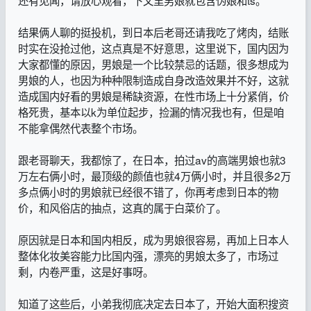
结果俩人聊的挺投机，到日本后老哥还请我吃了烤肉，结账
时实在没抢过他，这点真是不好意思，这里说下，国内因为
大家都懂的原因，男娘是一个比较禁忌的话题，很多想成为
男娘的人，也因为种种限制造成自身改造效果并不好，这就
造成国内好看的男娘是稀缺资源，在性市场上十分紧俏，价
格死贵，基本以k为单位起步，捡漏的情况我也有，但是咱
不能拿偶然代表整个市场。
跟老哥聊天，我都惊了，在日本，拍过av的高端男娘也就3
万左右俩小时，最顶级的颜值也就4万俩小时，并且很多2万
多点俩小时的男娘就已经很不错了，你再考虑到日本的物
价，和风俗店的抽点，这真的属于白菜价了。
原因就是日本和国内相反，成为男娘很容易，再加上日本人
整体化妆美容能力比国内强，漂亮的男娘太多了，市场过
剩，内卷严重，这是好事呀。
知道了这些后，小弟我彻底决定去日本了，开始大面积搜资