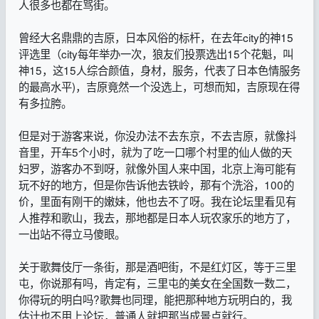
人很多也都在骂街。
曾经大名鼎鼎的吉原，日本风俗的标杆，在去年city的神15
评选里（city每年举办一次，狼友们投票选出15个花魁，叫
神15，这15人综合颜值，身材，服务，代表了日本色情服务
的最高水平)，吉原竟然一个没选上，可想而知，吉原现在得
有多拉胯。
但是对于游客来说，你没办法不去东京，不去吉原，就像抖
音里，开车5个小时，就为了吃一口哪个村里的仙人做的天
妇罗，游客办不到呀，就像外国人来中国，北京上海可能有
玩不好的地方，但是你告诉他去铁岭，那有个洗浴，100的
价，里面有刚干的嫩妹，他也去不了呀。我在论坛里看见有
人推荐和歌山，我去，那地都是日本人玩农家乐的地方了，
一出站不得立马傻眼。
关于歌舞伎厅一条街，那是酒吧街，不是红灯区，等于三里
屯，你说那有吗，肯定有，三里屯的美女在全国数一数二，
你得玩的明白吗?歌舞也同理，能把那种地方玩明白的，我
估计也不用上论坛，普通人就把那当成景点就行。