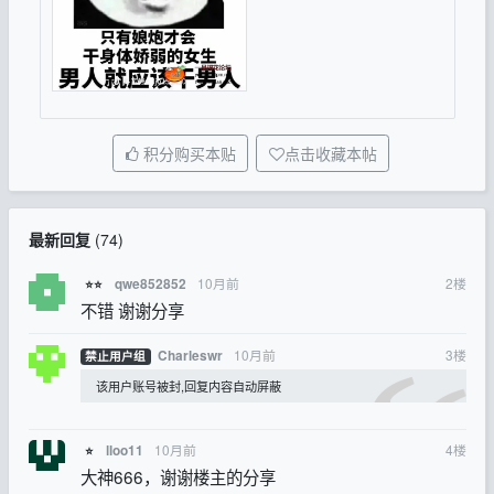
积分购买本贴
点击收藏本帖
最新回复
(
74
)
10月前
2
楼
qwe852852
⭐⭐
不错 谢谢分享
10月前
3
楼
Charleswr
禁止用户组
该用户账号被封,回复内容自动屏蔽
10月前
4
楼
lloo11
⭐
大神666，谢谢楼主的分享