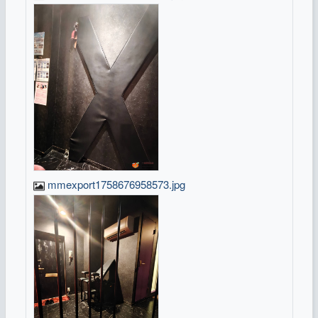
mmexport1758676958573.jpg