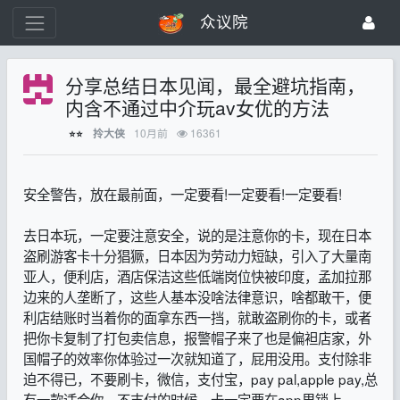
众议院
分享总结日本见闻，最全避坑指南，
内含不通过中介玩av女优的方法
10月前
16361
拎大侠
⭐⭐
安全警告，放在最前面，一定要看!一定要看!一定要看!
去日本玩，一定要注意安全，说的是注意你的卡，现在日本
盗刷游客卡十分猖獗，日本因为劳动力短缺，引入了大量南
亚人，便利店，酒店保洁这些低端岗位快被印度，孟加拉那
边来的人垄断了，这些人基本没啥法律意识，啥都敢干，便
利店结账时当着你的面拿东西一挡，就敢盗刷你的卡，或者
把你卡复制了打包卖信息，报警帽子来了也是偏袒店家，外
国帽子的效率你体验过一次就知道了，屁用没用。支付除非
迫不得已，不要刷卡，微信，支付宝，pay pal,apple pay,总
有一款适合你，不支付的时候，卡一定要在app里锁上。