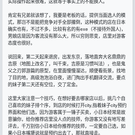
实际操作起来很难，这就等于事实上的不能换人。
肯定有兄弟就该想了，我要是老板的话，提供当面选人的模
式，那岂不是能把竞争对手全部撂倒，这种模式的店在日本
确实也有，不过不多，比较有名的有exe（不接待外国人)，
男娘店是因为客流没有那么大，所以穷则思变，店里对游客
态度也很好。
说回来，第二天起来退房，出发东京，落地直奔大名鼎鼎的
吉原（地图上改名了，叫千束，吉原是习惯叫法），也是鬼
父之刃郭游篇的原型，在里面慢慢溜达，顺便看街景，找地
了目的地，高级泡泡浴白夜，进门掏出手机翻译交流，要点
的妹子第二天还有空位，交了定金。
这里大家注意一个技巧，在想好要去哪家店以后，挑几个自
己喜欢的妹子排个序，到店的时候打开city,指着妹子city预约
界面和他们选，因为游客属于一锤子买卖，小日本经常是故
意骗你，给你推荐店里没人点的技师，你游客又没有地写差
评去，千万别信小日本给你推荐的技师，一定要自己选，如
果小日本嘴犟说就是预约出去了，那就直接走。