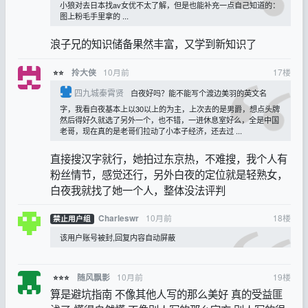
小狼对去日本找av女优不太了解，但是也能补充一点自己知道的：
图上粉毛手里拿的 ...
浪子兄的知识储备果然丰富，又学到新知识了
10月前
17
楼
拎大侠
⭐⭐
四九城秦霄贤
白夜好吗？能不能写个渡边美羽的英文名
字，我看白夜基本上以30以上的为主，上次去的是男爵，想点头牌
然后得好久就选了另外一个，也不错，一进休息室好么，全是中国
老哥，现在真的是老哥们拉动了小本子经济，还去过 ...
直接搜汉字就行，她拍过东京热，不难搜，我个人有
粉丝情节，感觉还行，另外白夜的定位就是轻熟女，
白夜我就找了她一个人，整体没法评判
10月前
18
楼
Charleswr
禁止用户组
该用户账号被封,回复内容自动屏蔽
10月前
19
楼
随风飘影
⭐⭐⭐
算是避坑指南 不像其他人写的那么美好 真的受益匪