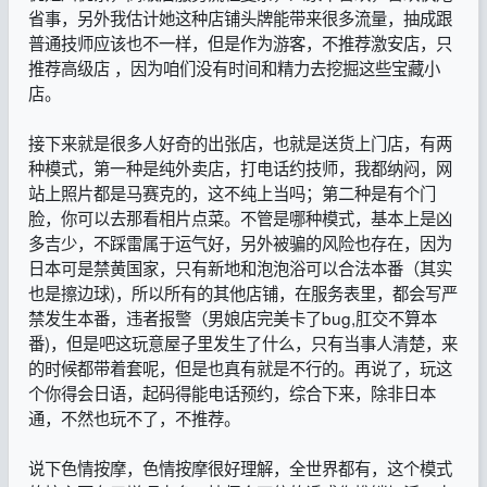
省事，另外我估计她这种店铺头牌能带来很多流量，抽成跟
普通技师应该也不一样，但是作为游客，不推荐激安店，只
推荐高级店 ，因为咱们没有时间和精力去挖掘这些宝藏小
店。
接下来就是很多人好奇的出张店，也就是送货上门店，有两
种模式，第一种是纯外卖店，打电话约技师，我都纳闷，网
站上照片都是马赛克的，这不纯上当吗；第二种是有个门
脸，你可以去那看相片点菜。不管是哪种模式，基本上是凶
多吉少，不踩雷属于运气好，另外被骗的风险也存在，因为
日本可是禁黄国家，只有新地和泡泡浴可以合法本番（其实
也是擦边球)，所以所有的其他店铺，在服务表里，都会写严
禁发生本番，违者报警（男娘店完美卡了bug,肛交不算本
番)，但是吧这玩意屋子里发生了什么，只有当事人清楚，来
的时候都带着套呢，但是也真有就是不行的。再说了，玩这
个你得会日语，起码得能电话预约，综合下来，除非日本
通，不然也玩不了，不推荐。
说下色情按摩，色情按摩很好理解，全世界都有，这个模式