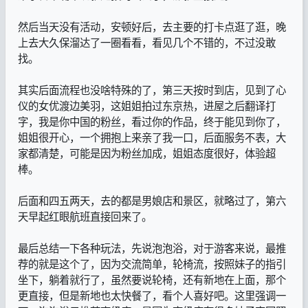
然后当天没有活动，安顿好后，去主要的打卡点逛了逛，晚
上去大久保溜达了一圈看看，看见几个不错的，不过没敢
找。
其实后面流程也没啥特殊的了，第三天按时到店，见到了心
仪的女优渡边美羽，这姐姐拍过东京热，进屋之后翻译打
字，我是你中国的粉丝，看过你的作品，终于能见到你了，
姐姐很开心，一个拥抱上来亲了我一口，后面服务不表，大
家都清楚，可能是因为粉丝加成，姐姐态度很好，体验超
棒。
后面和四五两天，去的都是男娘店和景区，就略过了，第六
天早起红眼航班直接回来了。
最后总结一下各种玩法，先说泡泡浴，对于游客来说，最推
荐的就是这个了，因为交流简单，轮椅流，按照妹子的指引
坐下，躺着就行了，虽然要说轮椅，还有新地在上面，那个
更直接，但是新地也太快餐了，看个人喜好吧。这里强调一