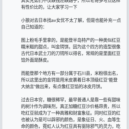
有性价比的，让大家学习一下
小狼对去日本找av女优不太了解，但是也能补充一点
自己知道的：
图上粉毛手里拿的，是能登半岛特产的一种类似红豆
糯米糍的甜点，叫金锷饼。因为这个四方的造型很像
古代日本武士刀的刀锷所以得名，常规的是里面红豆
馅外面是酥皮。
而能登那个地方有一部分属于石川县，米粉很出名，
所以这里出的金锷是用米皮裹着日本顶级红豆“能登
大纳言”做出来，有点像红豆馅的冰皮月饼。
过去日本穷，糖很稀罕，最早普通人是靠一些有甜味
的树汁作为调味剂，真正加糖红豆沙价格昂贵，所以
吃红豆就成为了一种高雅和财富象征。同时红豆的红
也被认为是可以辟邪的颜色，是象征日、火、血等生
命的颜色，霓虹人认为红豆具有驱除邪气的灵力，吃