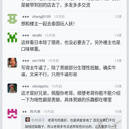
是被带到别的店去了，多发多多交流
10月前
12
楼
zhangj5195
⭐⭐⭐
想和楼主一起去泰国玩人妖！
10月前
13
楼
wedbl
⭐⭐⭐
这样看日本除了猎奇，也没必要去了。另外楼主也是
口味够重。
10月前
14
楼
zm1996
⭐⭐⭐
写得太牛逼了，除了男娘部分生理性抵触，确实牛
逼，文采不行，只用牛逼形容
10月前
15
楼
o0edge0o
⭐⭐⭐
这才是好兄弟，佩服你老哥，顺便老哥你能不能介绍
一下为啥性癖是男娘，具体男娘的乐趣都在哪里
10月前
16
楼
拎大侠
⭐⭐
水林浪子
老哥写的真好，也是用爱发电了 其实兄弟们不仅
缺钱还缺路子，所以老哥多写点这样有性价比的，让大家学习一下