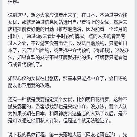
探秘。
说到这里，想必大家应该看出来了，在日本，不通过中介找
女优，那就是通过信息网站选出自己看得上的女优，然后去
店铺提前看好他的出勤（推荐泡泡浴，因为能看一个整月的
排班），通过city去看她平时预约情况，点的人多的肯定有
过人之处，不过游客没有电话卡，没法自助预约，只能到日
本了，去店里当面约，或者找中介代预约（得加钱)，这没办
法，如果喜欢的妹子不是红牌就好办的多，红牌就只能看运
气或者代预约了。
如果心仪的女优在出张店，那基本只能找中介了，会日语的
朋友也不用我的攻略。
还有一种就是我要指定某个女优，比如明日花绮罗，这种不
抛头露面的，游客想找那也是只能中介，没办法，我个人认
为如果长期在日本，和风神虎穴这些店的人熟了以后，是不
是可以通过他们私人订制，但是这个就无法验证了。
说下我的具体行程，第一天落地大阪（网友老哥在那），先