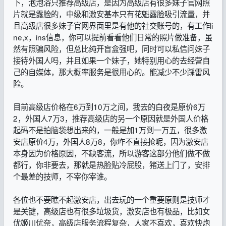
下，泡泡浴只推荐高级店，是因为高级店有很多妹子官网照
片就是露脸的，中级和激安基本只有花魁露脸吸引流量，并
且高级店很多妹子官网界面里是有他的社交账号的，有工作li
ne,x，ins信息，你可以提前看看他们日常的照片做准备，虽
然有照骗风险，但总比纯开盲盒强吧，同时可以私信问妹子
接待外国人吗，并且如果一个妹子，她特别用心的去经营自
己的自媒体，那大概率服务是很用心的。能减少不少踩雷风
险。
目前高级店价格在6万到10万之间，我去的白夜是原价6万
2，外国人7万3，推荐高级店的另一个原因就是外国人价格
起码不是拍脑袋想出来的，一般是加1万到一万五，很多激
安店原价4万，外国人8万8，你咋不直接抢呢，因为激安店
本身因为价格原因，不缺客流，所以游客这部分他们做不做
都行，你非要去，那就是热脸贴冷屁股，猪送上门了，安排
个最差的技师，不宰你宰谁。
各位也不要瞧不起激安店，出去玩的一个重要原则是技师才
是关键，高级店也有很多垃圾货，激安店也有极品，比如女
优姬川优奈，高级店服务流程复杂，人家不喜欢，喜欢快炮