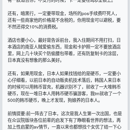
还有，暗黑行，一定要带现金，场所的pos手续费吓死人，
还有一些商家他的价格是不含税的，你用现金可以避税，要
不然还得交10%的消费税。
酒店也要小心，最好是告诉前台，我入住期间不用打扫，日
本酒店的南亚人贼爱偷东西，现金和卡护照一定不要放酒店
里，网上几十块买个防偷腰包带着，还有防复制卡的涂层，
日本真没有想象的那么美好。
还有，如果用现金，日本人如果找钱给的是硬币，一定要小
心仔细看，以前日本的自动贩卖机技术落后，韩国人来日本
的时候可以用韩币冒充，机器识别不了，就收了一大堆韩币
硬币，现在一堆日本人用韩币硬币骗游客，我tm就收了一个
500的韩币硬币，晚上才发现，狗娘养的日本人。
前情提要:前一阵去了日本，这次是我人生第一次出国，也是
在众议院版块各位前辈的启发下有了睁眼看世界的想法，再
加上性启蒙的av情节，一直以来也都想找个女优了结一下心