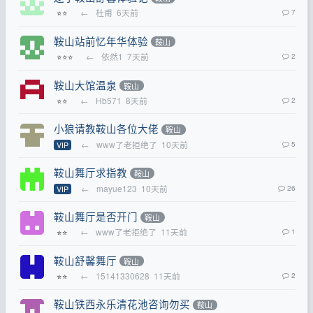
←
杜甫
6天前
7
⭐⭐
鞍山站前忆年华体验
鞍山
←
依然1
7天前
2
⭐⭐⭐
鞍山大馆温泉
鞍山
←
Hb571
8天前
2
⭐⭐
小狼请教鞍山各位大佬
鞍山
←
www了老拒绝了
10天前
5
VIP
鞍山舞厅求指教
鞍山
←
mayue123
10天前
26
VIP
鞍山舞厅是否开门
鞍山
←
www了老拒绝了
11天前
1
⭐⭐
鞍山舒馨舞厅
鞍山
←
15141330628
11天前
2
⭐⭐
鞍山铁西永乐清花池咨询勿买
鞍山