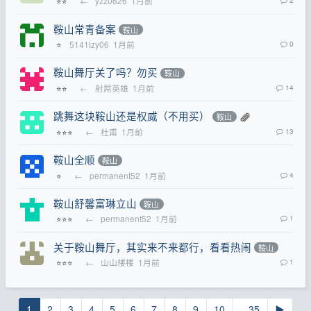
←
yzz0626
1月前
⭐⭐
鞍山常青备案
鞍山
5141lzy06
1月前
0
⭐
鞍山舞厅关了吗？勿买
鞍山
←
射屌英雄
1月前
14
⭐⭐
跳舞这块鞍山还是权威（不用买）
鞍山
←
杜甫
1月前
13
⭐⭐⭐
鞍山全顺
鞍山
←
permanent52
1月前
4
⭐
鞍山舒馨富琳立山
鞍山
←
permanent52
1月前
1
⭐⭐⭐
关于鞍山舞厅，其实来不来都行，看看热闹
鞍山
←
山山楼楼
1月前
1
⭐⭐⭐
1
2
3
4
5
6
7
8
9
10
...35
▶