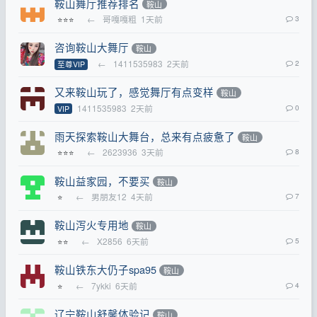
鞍山舞厅推荐排名
鞍山
←
哥嘎嘎粗
1天前
3
⭐⭐⭐
咨询鞍山大舞厅
鞍山
←
1411535983
2天前
2
至尊VIP
又来鞍山玩了，感觉舞厅有点变样
鞍山
1411535983
2天前
0
VIP
雨天探索鞍山大舞台，总来有点疲惫了
鞍山
←
2623936
3天前
8
⭐⭐⭐
鞍山益家园，不要买
鞍山
←
男朋友12
4天前
7
⭐
鞍山泻火专用地
鞍山
←
X2856
6天前
5
⭐⭐
鞍山铁东大仍子spa95
鞍山
←
7ykki
6天前
4
⭐
辽宁鞍山舒馨体验记
鞍山