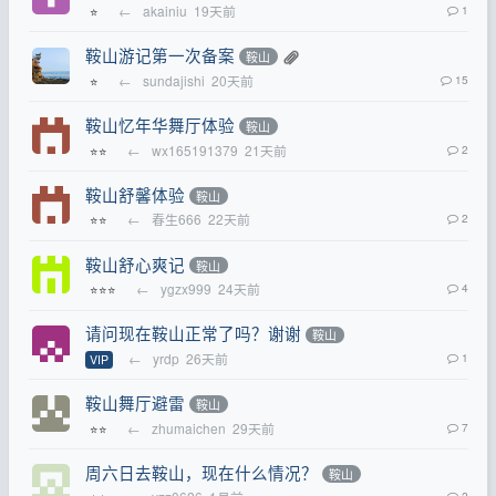
←
akainiu
19天前
1
⭐
鞍山游记第一次备案
鞍山
←
sundajishi
20天前
15
⭐
鞍山忆年华舞厅体验
鞍山
←
wx165191379
21天前
2
⭐⭐
鞍山舒馨体验
鞍山
←
春生666
22天前
2
⭐⭐
鞍山舒心爽记
鞍山
←
ygzx999
24天前
4
⭐⭐⭐
请问现在鞍山正常了吗？谢谢
鞍山
←
yrdp
26天前
1
VIP
鞍山舞厅避雷
鞍山
←
zhumaichen
29天前
7
⭐⭐
周六日去鞍山，现在什么情况？
鞍山
2