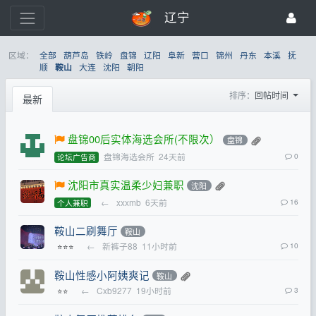
辽宁
区域：
全部
葫芦岛
铁岭
盘锦
辽阳
阜新
营口
锦州
丹东
本溪
抚
顺
大连
沈阳
朝阳
鞍山
排序：
回帖时间
最新
盘锦00后实体海选会所(不限次）
盘锦
盘锦海选会所
24天前
0
论坛广告商
沈阳市真实温柔少妇兼职
沈阳
←
xxxmb
6天前
16
个人兼职
鞍山二刷舞厅
鞍山
←
新裤子88
11小时前
10
⭐⭐⭐
鞍山性感小阿姨爽记
鞍山
←
Cxb9277
19小时前
3
⭐⭐