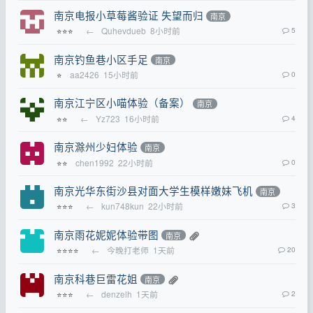
南京电报小草莓酱验证 失望而归
南京
←
Quhevdueb
8小时前
5
⭐⭐⭐
南京钓鱼巷小区手足
南京
aa2426
15小时前
0
⭐
南京江宁区小喵体验（备案）
南京
←
Yz723
16小时前
4
⭐⭐
南京滁州少妇体验
南京
chen1992
22小时前
0
⭐⭐
南京光华东街沙县对面大学生模样嫩妹飞机
南京
←
kun748kun
22小时前
3
⭐⭐⭐
南京雨花妮妮体验带图
南京
←
今晚打老师
1天前
20
⭐⭐⭐⭐
南京科巷巨雷花姐
南京
←
denzelh
1天前
2
⭐⭐⭐