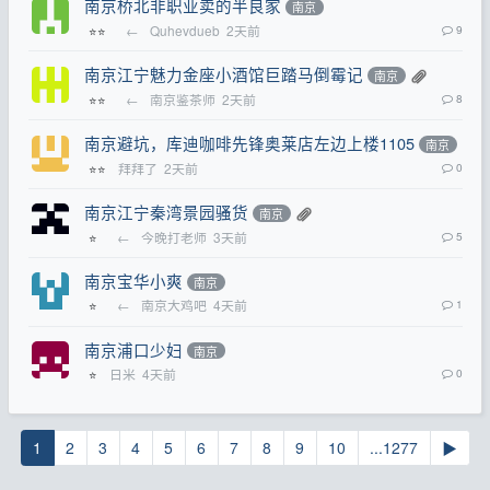
南京桥北非职业卖的半良家
南京
←
Quhevdueb
2天前
9
⭐⭐
南京江宁魅力金座小酒馆巨踏马倒霉记
南京
←
南京鉴茶师
2天前
8
⭐⭐
南京避坑，库迪咖啡先锋奥莱店左边上楼1105
南京
拜拜了
2天前
0
⭐⭐
南京江宁秦湾景园骚货
南京
←
今晚打老师
3天前
5
⭐
南京宝华小爽
南京
←
南京大鸡吧
4天前
1
⭐
南京浦口少妇
南京
日米
4天前
0
⭐
1
2
3
4
5
6
7
8
9
10
...1277
▶