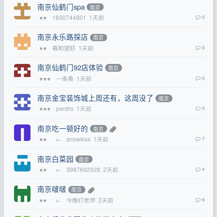
南京仙鹤门spa
南京
1830744801
1天前
0
⭐⭐
南京永乐路探店
南京
羲和望舒
1天前
0
⭐⭐
南京仙鹤门92店体验
南京
一条桑
1天前
0
⭐⭐⭐
南京金宝装饰城上周还有，这周没了
南京
perdro
1天前
0
⭐⭐⭐
南京吃一顿好的
南京
←
snowkiss
1天前
7
⭐⭐
南京白菜园
南京
←
3987692928
2天前
4
⭐⭐
南京啵啵
南京
←
今晚打老师
2天前
6
⭐⭐