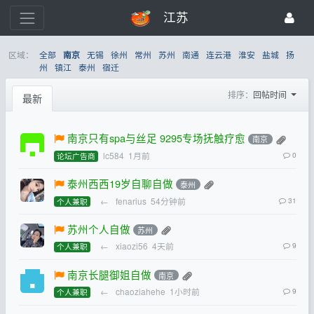
江苏
区域：
全部
无锡
徐州
常州
苏州
南通
连云港
淮安
盐城
扬
南京
州
镇江
泰州
宿迁
排序：
回帖时间
最新
南京只有spa与丝足 9295专场抚触疗愈
南京
lc584
1月前
0
论坛广告商
泰州西西19岁自聊自做
泰州
←
fenarius
54分钟前
31
个人兼职
苏州个人自做
苏州
←
xiaozi56
4天前
9
个人兼职
南京长腿御姐自做
南京
←
chaoziahehe
1小时前
9
个人兼职