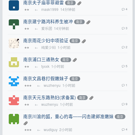
南京夫子庙菲菲避雷
南京
←
mask1999
14分钟前
4
⭐⭐
南京建宁路鸿科养生被冲
南京
←
爱乐团
14分钟前
3
⭐⭐
南京雨花少妇中项验证
南京
←
纯爱少妇
1小时前
2
⭐⭐
南京浦口三通熟女
南京
←
tyxxk
1小时前
5
⭐⭐
南京文昌巷打假嫩妹子
南京
←
wuzhenyu
1小时前
1
⭐⭐⭐
南京天元东路熟妇(求备案)
南京
←
wuzhenyu
1小时前
9
⭐⭐
南京川渝的狐，重心的毒——闪击建邺准嫩妹
南京
←
wudiguy
2小时前
4
⭐⭐⭐