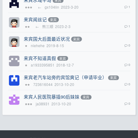
来宾
←
gx104lin
2023-3-20
1
⭐⭐⭐
来宾闻丝记
来宾
←
熊三顺
2023-2-3
1
⭐⭐
来宾国大后面最近状况
来宾
niehehe
2019-8-15
0
⭐
来宾不知道真假
来宾
a1933395851
2018-12-7
0
⭐
来宾老汽车站旁的宾馆爽记（申请毕业）
来宾
723616044
2013-10-20
0
⭐⭐
来宾人民医院暴插90后妹妹
来宾
ja38931
2013-10-20
0
⭐⭐⭐