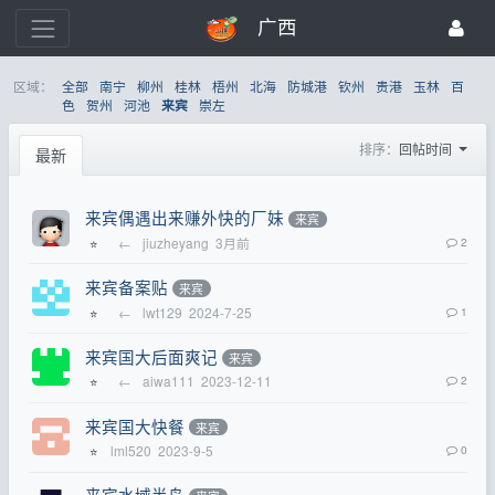
广西
区域：
全部
南宁
柳州
桂林
梧州
北海
防城港
钦州
贵港
玉林
百
色
贺州
河池
崇左
来宾
排序：
回帖时间
最新
来宾偶遇出来赚外快的厂妹
来宾
←
jiuzheyang
3月前
2
⭐
来宾备案贴
来宾
←
lwt129
2024-7-25
1
⭐
来宾国大后面爽记
来宾
←
aiwa111
2023-12-11
2
⭐
来宾国大快餐
来宾
lml520
2023-9-5
0
⭐
来宾水域半岛